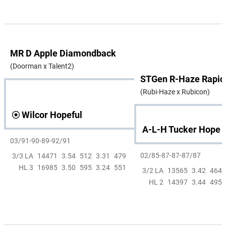
MR D Apple Diamondback
(Doorman x Talent2)
STGen R-Haze Rapid
(Rubi-Haze x Rubicon)
Wilcor Hopeful
A-L-H Tucker Hope
03/91-90-89-92/91
02/85-87-87-87/87
3/3 LA
14471
3.54
512
3.31
479
HL 3
16985
3.50
595
3.24
551
3/2 LA
13565
3.42
464
HL 2
14397
3.44
495