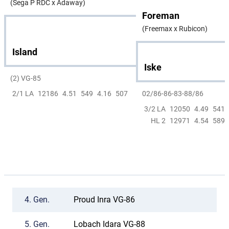
(Sega P RDC x Adaway)
Foreman
(Freemax x Rubicon)
Island
Iske
(2) VG-85
02/86-86-83-88/86
2/1 LA
12186
4.51
549
4.16
507
3/2 LA
12050
4.49
541
HL 2
12971
4.54
589
4.
Gen.
Proud Inra VG-86
5.
Gen.
Lobach Idara VG-88