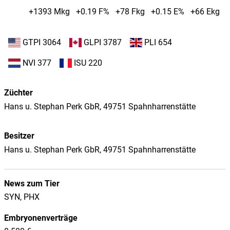
+1393 Mkg
+0.19 F%
+78 Fkg
+0.15 E%
+66 Ekg
GTPI 3064
GLPI 3787
PLI 654
NVI 377
ISU 220
Züchter
Hans u. Stephan Perk GbR, 49751 Spahnharrenstätte
Besitzer
Hans u. Stephan Perk GbR, 49751 Spahnharrenstätte
News zum Tier
SYN, PHX
Embryonenverträge