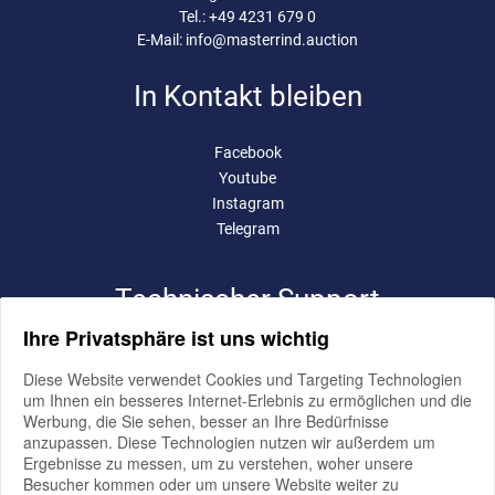
Tel.:
+49 4231 679 0
E-Mail:
info@masterrind.auction
In Kontakt bleiben
Facebook
Youtube
Instagram
Telegram
Technischer Support
Ihre Privatsphäre ist uns wichtig
pro-bit werbeagentur e.K.
Diese Website verwendet Cookies und Targeting Technologien
volker bialluch
um Ihnen ein besseres Internet-Erlebnis zu ermöglichen und die
elmendorfer damm 11,
26160 bad zwischenahn
Werbung, die Sie sehen, besser an Ihre Bedürfnisse
anzupassen. Diese Technologien nutzen wir außerdem um
büro oldenburg
Ergebnisse zu messen, um zu verstehen, woher unsere
im technologiepark 4,
26129 oldenburg
Besucher kommen oder um unsere Website weiter zu