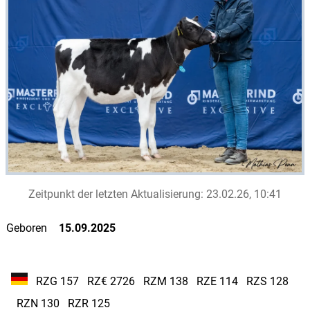
Zeitpunkt der letzten Aktualisierung:
23.02.26, 10:41
Geboren
15.09.2025
RZG 157
RZ€ 2726
RZM 138
RZE 114
RZS 128
RZN 130
RZR 125