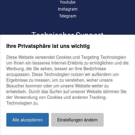
Youtube
Instagram
Telegram
Technischer Support
Ihre Privatsphäre ist uns wichtig
pro-bit werbeagentur e.K.
Diese Website verwendet Cookies und Targeting Technologien
volker bialluch
um Ihnen ein besseres Internet-Erlebnis zu ermöglichen und die
elmendorfer damm 11,
26160 bad zwischenahn
Werbung, die Sie sehen, besser an Ihre Bedürfnisse
anzupassen. Diese Technologien nutzen wir außerdem um
büro oldenburg
Ergebnisse zu messen, um zu verstehen, woher unsere
im technologiepark 4,
26129 oldenburg
Besucher kommen oder um unsere Website weiter zu
entwickeln. Durch das Surfen auf unserer Website stimmen Sie
E-Mail:
team@pro-bit.de
der Verwendung von Cookies und anderen Tracking-
Technologien zu.
Alle akzeptieren
Einstellungen ändern
Impressum
Datenschutz
Allgemeine Geschäftsbedingungen