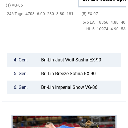
(1) VG-85
(5) EX-97
246 Tage
4708
6.00
280
3.80
181
6/6 LA
8366
4.88
408
HL 5
10974
4.90
538
4.
Gen.
Bri-Lin Just Wait Sasha EX-90
5.
Gen.
Bri-Lin Breeze Sofina EX-90
6.
Gen.
Bri-Lin Imperial Snow VG-86